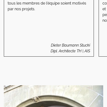
tous les membres de l'équipe soient motivés
co
par nos projets.
et
pe
no
Dieter Baumann Stucki
Dipl. Architecte TH | AIS